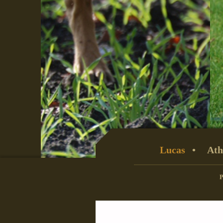
Lucas
Ath
P